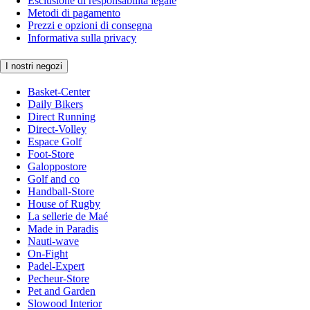
Esclusione di responsabilità legale
Metodi di pagamento
Prezzi e opzioni di consegna
Informativa sulla privacy
I nostri negozi
Basket-Center
Daily Bikers
Direct Running
Direct-Volley
Espace Golf
Foot-Store
Galoppostore
Golf and co
Handball-Store
House of Rugby
La sellerie de Maé
Made in Paradis
Nauti-wave
On-Fight
Padel-Expert
Pecheur-Store
Pet and Garden
Slowood Interior