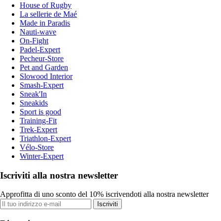
House of Rugby
La sellerie de Maé
Made in Paradis
Nauti-wave
On-Fight
Padel-Expert
Pecheur-Store
Pet and Garden
Slowood Interior
Smash-Expert
Sneak'In
Sneakids
Sport is good
Training-Fit
Trek-Expert
Triathlon-Expert
Vélo-Store
Winter-Expert
Iscriviti alla nostra newsletter
Approfitta di uno sconto del 10% iscrivendoti alla nostra newsletter
Iscriviti