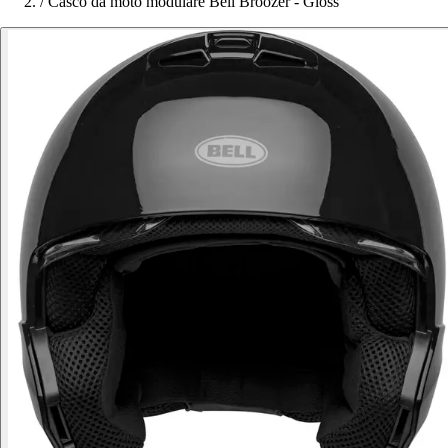
/
Casco da moto modulare Bell Broozer - Gloss