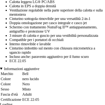
Calotta leggera LG® PC/ABS
Calotta in EPS a doppia densità
Ventilazione regolabile nella parte superiore della calotta e sulla
mentoniera
Cinturino sottogola rimovibile per una versatilità 2-in-1
Doppia omologazione per casco integrale e casco jet
Schermo con trattamento NutraFog II™ antiappannamento,
antigraffio e protezione UV
3 misure di calotta e guscio per una vestibilità personalizzata
Compatible per i portatori di occhiali
Interno rimovibile e lavabile
Cinturino imbottito sul mento con chiusura micrometrica a
sgancio rapido
Incluso anche: paravento aggiuntivo per il fumo scuro
ECE 22.05
Informazioni aggiuntive
Marchio
Bell
Colore
nero lucido
Colore
Nero
Sesso
Misto
Fascia d'età
Adulti
Certificazione
ECE 22-05
Loading...