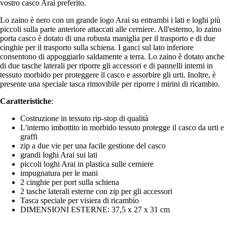
vostro casco Arai preferito.
Lo zaino è nero con un grande logo Arai su entrambi i lati e loghi più
piccoli sulla parte anteriore attaccati alle cerniere. All'esterno, lo zaino
porta casco è dotato di una robusta maniglia per il trasporto e di due
cinghie per il trasporto sulla schiena. I ganci sul lato inferiore
consentono di appoggiarlo saldamente a terra. Lo zaino è dotato anche
di due tasche laterali per riporre gli accessori e di pannelli interni in
tessuto morbido per proteggere il casco e assorbire gli urti. Inoltre, è
presente una speciale tasca rimovibile per riporre i mirini di ricambio.
Caratteristiche
:
Costruzione in tessuto rip-stop di qualità
L'interno imbottito in morbido tessuto protegge il casco da urti e
graffi
zip a due vie per una facile gestione del casco
grandi loghi Arai sui lati
piccoli loghi Arai in plastica sulle cerniere
impugnatura per le mani
2 cinghie per port sulla schiena
2 tasche laterali esterne con zip per gli accessori
Tasca speciale per visiera di ricambio
DIMENSIONI ESTERNE: 37,5 x 27 x 31 cm