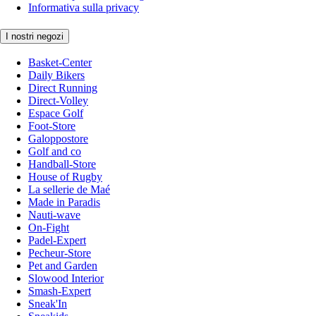
Informativa sulla privacy
I nostri negozi
Basket-Center
Daily Bikers
Direct Running
Direct-Volley
Espace Golf
Foot-Store
Galoppostore
Golf and co
Handball-Store
House of Rugby
La sellerie de Maé
Made in Paradis
Nauti-wave
On-Fight
Padel-Expert
Pecheur-Store
Pet and Garden
Slowood Interior
Smash-Expert
Sneak'In