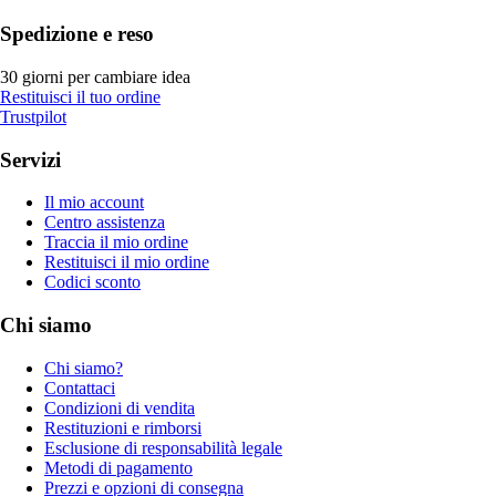
Spedizione e reso
30 giorni per cambiare idea
Restituisci il tuo ordine
Trustpilot
Servizi
Il mio account
Centro assistenza
Traccia il mio ordine
Restituisci il mio ordine
Codici sconto
Chi siamo
Chi siamo?
Contattaci
Condizioni di vendita
Restituzioni e rimborsi
Esclusione di responsabilità legale
Metodi di pagamento
Prezzi e opzioni di consegna