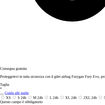
Consegna gratuita
Proteggetevi in tutta sicurezza con il gilet airbag Furygan Fury Evo, pr
Taglia
*
Guida alle taglie
XS
S
24h
M
24h
L
24h
XL
24h
2XL
24h
Questo campo è obbligatorio