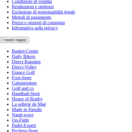
Condizioni di vendita
Restituzioni e rimborsi
Esclusione di responsabilità legale
Metodi di pagamento
Prezzi e opzioni di consegna
Informativa sulla privacy
I nostri negozi
Basket-Center
Daily Bikers
Direct Running
Direct-Volley
Espace Golf
Foot-Store
Galoppostore
Golf and co
Handball-Store
House of Rugby
La sellerie de Maé
Made in Paradis
Nauti-wave
On-Fight
Padel-Expert
Pecheur-Store