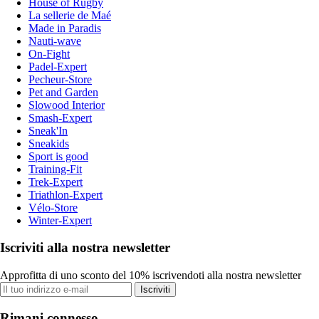
House of Rugby
La sellerie de Maé
Made in Paradis
Nauti-wave
On-Fight
Padel-Expert
Pecheur-Store
Pet and Garden
Slowood Interior
Smash-Expert
Sneak'In
Sneakids
Sport is good
Training-Fit
Trek-Expert
Triathlon-Expert
Vélo-Store
Winter-Expert
Iscriviti alla nostra newsletter
Approfitta di uno sconto del 10% iscrivendoti alla nostra newsletter
Iscriviti
Rimani connesso