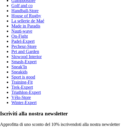
Galoppostore
Golf and co
Handball-Store
House of Rugby
La sellerie de Maé
Made in Paradis
Nauti-wave
On-Fight
Padel-Expert
Pecheur-Store
Pet and Garden
Slowood Interior
Smash-Expert
Sneak'In
Sneakids
Sport is good
Training-Fit
Trek-Expert
Triathlon-Expert
Vélo-Store
Winter-Expert
Iscriviti alla nostra newsletter
Approfitta di uno sconto del 10% iscrivendoti alla nostra newsletter