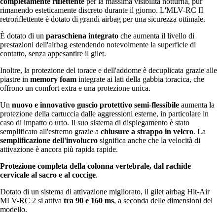
completamente riflettente
per la massima visibilità notturna, pur
rimanendo esteticamente discreto durante il giorno. L'MLV-RC II
retroriflettente è dotato di grandi airbag per una sicurezza ottimale.
È dotato di un
paraschiena integrato
che aumenta il livello di
prestazioni dell'airbag estendendo notevolmente la superficie di
contatto, senza appesantire il gilet.
Inoltre, la protezione del torace e dell'addome è decuplicata grazie alle
piastre in
memory foam
integrate ai lati della gabbia toracica, che
offrono un comfort extra e una protezione unica.
Un
nuovo e innovativo guscio protettivo semi-flessibile
aumenta la
protezione della cartuccia dalle aggressioni esterne, in particolare in
caso di impatto o urto. Il suo sistema di dispiegamento è stato
semplificato all'estremo grazie a
chiusure a strappo in velcro
. La
semplificazione dell'involucro
significa anche che la velocità di
attivazione è ancora più rapida rapide.
Protezione completa della colonna vertebrale, dal rachide
cervicale al sacro e al coccige
.
Dotato di un sistema di attivazione migliorato, il gilet airbag Hit-Air
MLV-RC 2 si attiva
tra 90 e 160 ms
, a seconda delle dimensioni del
modello.