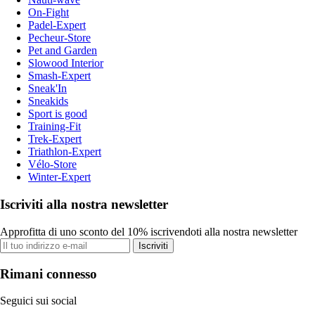
On-Fight
Padel-Expert
Pecheur-Store
Pet and Garden
Slowood Interior
Smash-Expert
Sneak'In
Sneakids
Sport is good
Training-Fit
Trek-Expert
Triathlon-Expert
Vélo-Store
Winter-Expert
Iscriviti alla nostra newsletter
Approfitta di uno sconto del 10% iscrivendoti alla nostra newsletter
Iscriviti
Rimani connesso
Seguici sui social