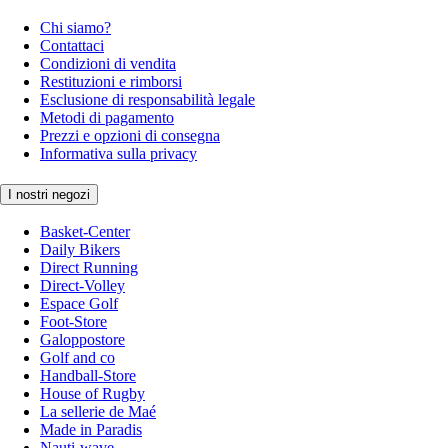
Chi siamo?
Contattaci
Condizioni di vendita
Restituzioni e rimborsi
Esclusione di responsabilità legale
Metodi di pagamento
Prezzi e opzioni di consegna
Informativa sulla privacy
I nostri negozi
Basket-Center
Daily Bikers
Direct Running
Direct-Volley
Espace Golf
Foot-Store
Galoppostore
Golf and co
Handball-Store
House of Rugby
La sellerie de Maé
Made in Paradis
Nauti-wave