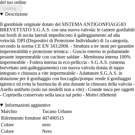
del tuo ordine
Loading...
Descrizione
Il grembiule originale dotato del SISTEMA ANTIGONFIAGGIO
BREVETTATO S.G.A.S. con una nuova valvola: le camere gonfiabili
sui bordi di uscita laterali impediscono il galleggiamento ad alta
velocità. DPI (Dispositivi di Protezione Individuale) di 1a categoria,
secondo la norma CE EN 343:2008. - Struttura a tre strati per garantire
impermeabilità e protezione termica: - Guscio esterno in poliammide
pesante impermeabile con cuciture saldate - Membrana interna 100%
impermeabile - Fodera interna in eco-pelliccia - S.G.A.S. (sistema
brevettato anti-galleggiamento) con nuova valvola dotata di tappo
integrato e chiusura a vite impermeabile - Adattatore S.G.A.S. in
dotazione per il gonfiaggio con boccaglio/pompa: rende il gonfiaggio
igienico ed evita la fuoriuscita di aria durante la chiusura della valvola -
Anello antifurto (solo sui modelli non a vite) - Grande tasca per oggetti
- Coprisella conservato nella tasca sul petto - Motivi riflettenti
Informazioni aggiuntive
Marchio
Tucano Urbano
Riferimento fornitore
407490515
Colore
nero
Colore
Nero