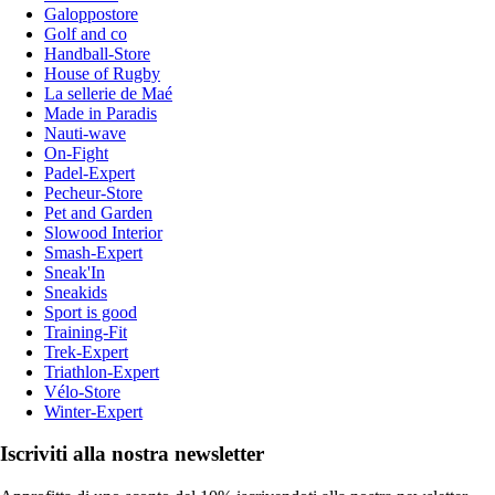
Galoppostore
Golf and co
Handball-Store
House of Rugby
La sellerie de Maé
Made in Paradis
Nauti-wave
On-Fight
Padel-Expert
Pecheur-Store
Pet and Garden
Slowood Interior
Smash-Expert
Sneak'In
Sneakids
Sport is good
Training-Fit
Trek-Expert
Triathlon-Expert
Vélo-Store
Winter-Expert
Iscriviti alla nostra newsletter