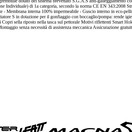
embiule dotato del sistema brevettato S.G.A.S anti-galleggiamento con u
one Individuale) di 1a categoria, secondo la norma CE EN 343:2008 Strutt
e - Membrana interna 100% impermeabile - Guscio interno in eco-pellic
atore S in dotazione per il gonfiaggio con boccaglio/pompa: rende igieni
i Copri sella riposto nella tasca sul pettorale Motivi riflettenti Smart 
ontaggio senza necessità di assistenza meccanica Assicurazione gratuita 