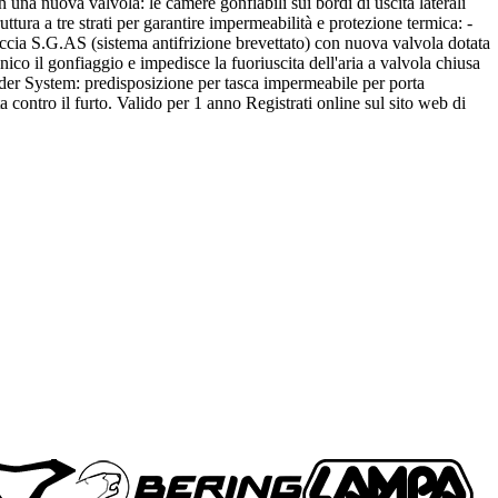
na nuova valvola: le camere gonfiabili sui bordi di uscita laterali
ura a tre strati per garantire impermeabilità e protezione termica: -
cia S.G.AS (sistema antifrizione brevettato) con nuova valvola dotata
co il gonfiaggio e impedisce la fuoriuscita dell'aria a valvola chiusa
Holder System: predisposizione per tasca impermeabile per porta
contro il furto. Valido per 1 anno Registrati online sul sito web di