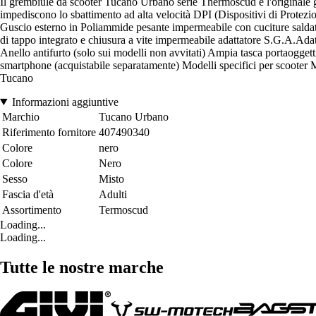
Il grembiule da scooter Tucano Urbano serie Thermoscud è l'originale gr
impediscono lo sbattimento ad alta velocità DPI (Dispositivi di Protezi
Guscio esterno in Poliammide pesante impermeabile con cuciture saldat
di tappo integrato e chiusura a vite impermeabile adattatore S.G.A.Adatt
Anello antifurto (solo sui modelli non avvitati) Ampia tasca portaoggett
smartphone (acquistabile separatamente) Modelli specifici per scooter M
Tucano
Informazioni aggiuntive
Marchio
Tucano Urbano
Riferimento fornitore
407490340
Colore
nero
Colore
Nero
Sesso
Misto
Fascia d'età
Adulti
Assortimento
Termoscud
Loading...
Loading...
Tutte le nostre marche