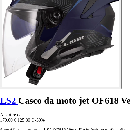
LS2
Casco da moto jet OF618 Ver
A partire da
179,00 €
125,30 €
-30%
Scopri il casco moto jet LS2 OF618 Verso II Air, fusione perfetta di sicur