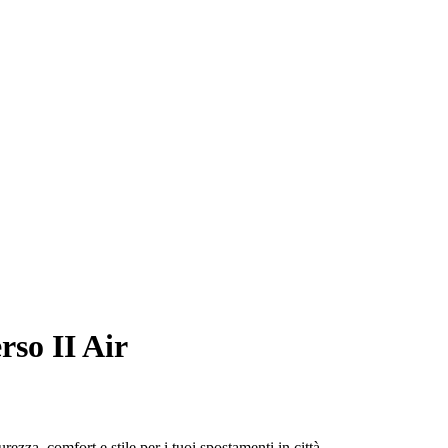
so II Air
ezza, comfort e stile per i tuoi spostamenti in città.