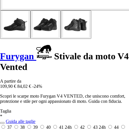
Furygan
Stivale da moto V4
Vented
A partire da
109,90 €
84,02 €
-24%
Scopri le scarpe moto Furygan V4 VENTED, che uniscono comfort,
protezione e stile per ogni appassionato di moto. Guida con fiducia.
Taglia
*
Guida alle taglie
37
38
39
40
41
24h
42
43
24h
44