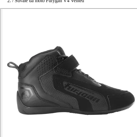
/
Stivale da moto Furygan V4 Vented