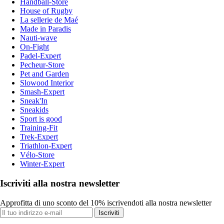
Handball-Store
House of Rugby
La sellerie de Maé
Made in Paradis
Nauti-wave
On-Fight
Padel-Expert
Pecheur-Store
Pet and Garden
Slowood Interior
Smash-Expert
Sneak'In
Sneakids
Sport is good
Training-Fit
Trek-Expert
Triathlon-Expert
Vélo-Store
Winter-Expert
Iscriviti alla nostra newsletter
Approfitta di uno sconto del 10% iscrivendoti alla nostra newsletter
Iscriviti