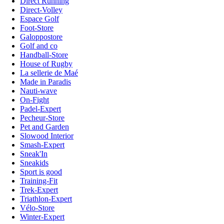
Direct Running
Direct-Volley
Espace Golf
Foot-Store
Galoppostore
Golf and co
Handball-Store
House of Rugby
La sellerie de Maé
Made in Paradis
Nauti-wave
On-Fight
Padel-Expert
Pecheur-Store
Pet and Garden
Slowood Interior
Smash-Expert
Sneak'In
Sneakids
Sport is good
Training-Fit
Trek-Expert
Triathlon-Expert
Vélo-Store
Winter-Expert