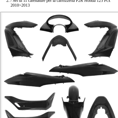
/
Set di 11 carenature per la carrozzeria P2R Honda 125 Pcx
2010>2013