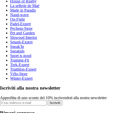
House of Rugby
La sellerie de Maé
Made in Paradis
Nauti-wave
On-Fight
Padel-Expert
Pecheur-Store
Pet and Garden
Slowood Interior
Smash-Expert
Sneak'In
Sneakids
Sport is good
Training-Fit
Trek-Expert
Triathlon-Expert
Vélo-Store
Winter-Expert
Iscriviti alla nostra newsletter
Approfitta di uno sconto del 10% iscrivendoti alla nostra newsletter
Iscriviti
Rimani connesso