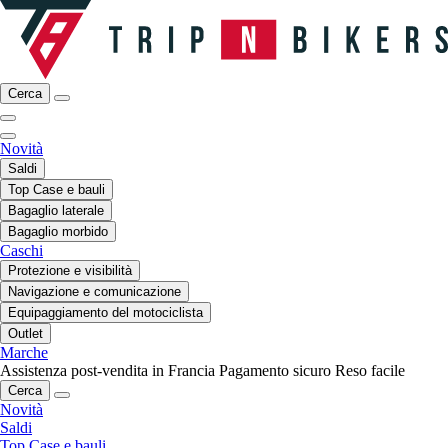
Cerca
Novità
Saldi
Top Case e bauli
Bagaglio laterale
Bagaglio morbido
Caschi
Protezione e visibilità
Navigazione e comunicazione
Equipaggiamento del motociclista
Outlet
Marche
Assistenza post-vendita in Francia
Pagamento sicuro
Reso facile
Cerca
Novità
Saldi
Top Case e bauli