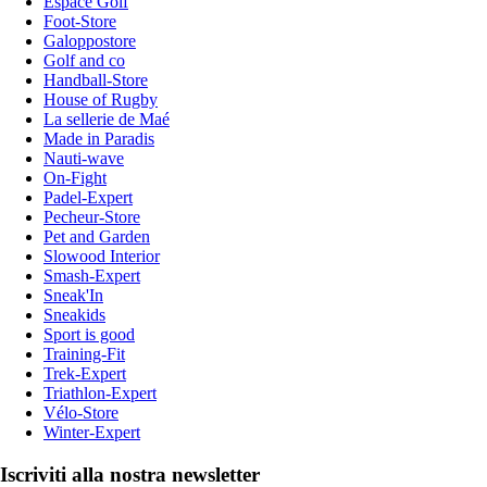
Espace Golf
Foot-Store
Galoppostore
Golf and co
Handball-Store
House of Rugby
La sellerie de Maé
Made in Paradis
Nauti-wave
On-Fight
Padel-Expert
Pecheur-Store
Pet and Garden
Slowood Interior
Smash-Expert
Sneak'In
Sneakids
Sport is good
Training-Fit
Trek-Expert
Triathlon-Expert
Vélo-Store
Winter-Expert
Iscriviti alla nostra newsletter