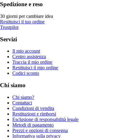
Spedizione e reso
30 giorni per cambiare idea
Restituisci il tuo ordine
Trustpilot
Servizi
Il mio account
Centro assistenza
Traccia il mio ordine
Restituisci il mio ordine
Codici sconto
Chi siamo
Chi siamo?
Contattaci
Condizioni di vendita
Restituzioni e rimborsi
Esclusione di responsabilità legale
Metodi di pagamento
Prezzi e opzioni di consegna
Informativa sulla privacy