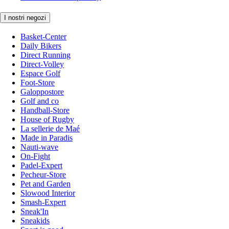
I nostri negozi
Basket-Center
Daily Bikers
Direct Running
Direct-Volley
Espace Golf
Foot-Store
Galoppostore
Golf and co
Handball-Store
House of Rugby
La sellerie de Maé
Made in Paradis
Nauti-wave
On-Fight
Padel-Expert
Pecheur-Store
Pet and Garden
Slowood Interior
Smash-Expert
Sneak'In
Sneakids