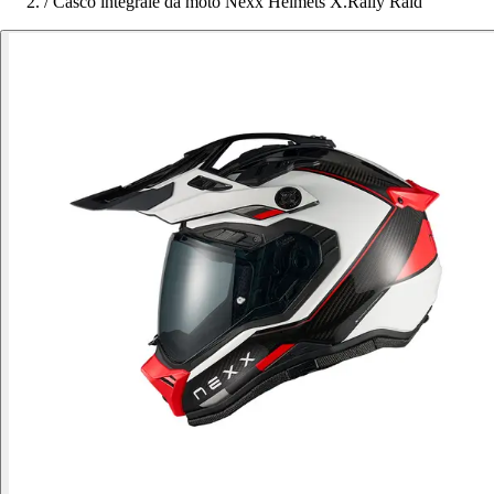
/
Casco integrale da moto Nexx Helmets X.Rally Raid