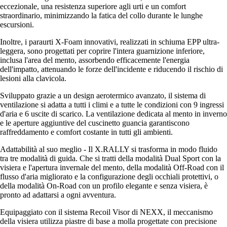
eccezionale, una resistenza superiore agli urti e un comfort
straordinario, minimizzando la fatica del collo durante le lunghe
escursioni.
Inoltre, i paraurti X-Foam innovativi, realizzati in schiuma EPP ultra-
leggera, sono progettati per coprire l'intera guarnizione inferiore,
inclusa l'area del mento, assorbendo efficacemente l'energia
dell'impatto, attenuando le forze dell'incidente e riducendo il rischio di
lesioni alla clavicola.
Sviluppato grazie a un design aerotermico avanzato, il sistema di
ventilazione si adatta a tutti i climi e a tutte le condizioni con 9 ingressi
d'aria e 6 uscite di scarico. La ventilazione dedicata al mento in inverno
e le aperture aggiuntive del cuscinetto guancia garantiscono
raffreddamento e comfort costante in tutti gli ambienti.
Adattabilità al suo meglio - Il X.RALLY si trasforma in modo fluido
tra tre modalità di guida. Che si tratti della modalità Dual Sport con la
visiera e l'apertura invernale del mento, della modalità Off-Road con il
flusso d'aria migliorato e la configurazione degli occhiali protettivi, o
della modalità On-Road con un profilo elegante e senza visiera, è
pronto ad adattarsi a ogni avventura.
Equipaggiato con il sistema Recoil Visor di NEXX, il meccanismo
della visiera utilizza piastre di base a molla progettate con precisione