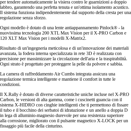
per tendere automaticamente la visiera contro le guarnizioni a doppio
labbro, garantendo una perfetta tenuta e un'ottima isolamento acustico.
Il sistema funziona indipendentemente dal supporto della cresta per una
regolazione senza sforzo.
Ogni modello è dotato di una lente antiappannamento Pinlock® - la
nuovissima tecnologia 200 XTL Max Vision per il X-PRO Carbon e
120 XLT Max Vision per i modelli X-Matrix2.
Risultato di un'ingegneria meticolosa e di un'innovazione dei materiali
avanzata, la fodera interna specializzata in rete 3D è realizzata con
precisione per massimizzare la circolazione dell'aria e la traspirabilità.
Ogni strato è progettato per proteggere la pelle da polvere e sabbia.
La camera di raffreddamento Air Cumbs integrata assicura una
regolazione termica intelligente e mantiene il comfort in tutte le
condizioni.
Il X.Rally è dotato di diverse caratteristiche uniche incluse nel X-PRO
Carbon, le versioni di alta gamma, come i cuscinetti guancia con il
sistema X-HIDRO con cinghie intelligenti che ti permettono di fissare
il tubo e il bocchino dei serbatoi di idratazione e un anello a doppia D
in lega di alluminio-magnesio durevole per una resistenza superiore
alla corrosione, migliorato con il pulsante magnetico X-LOCK per un
fissaggio più facile della cinturino.