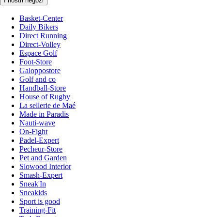
I nostri negozi
Basket-Center
Daily Bikers
Direct Running
Direct-Volley
Espace Golf
Foot-Store
Galoppostore
Golf and co
Handball-Store
House of Rugby
La sellerie de Maé
Made in Paradis
Nauti-wave
On-Fight
Padel-Expert
Pecheur-Store
Pet and Garden
Slowood Interior
Smash-Expert
Sneak'In
Sneakids
Sport is good
Training-Fit