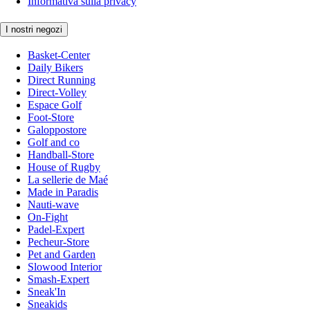
Informativa sulla privacy
I nostri negozi
Basket-Center
Daily Bikers
Direct Running
Direct-Volley
Espace Golf
Foot-Store
Galoppostore
Golf and co
Handball-Store
House of Rugby
La sellerie de Maé
Made in Paradis
Nauti-wave
On-Fight
Padel-Expert
Pecheur-Store
Pet and Garden
Slowood Interior
Smash-Expert
Sneak'In
Sneakids