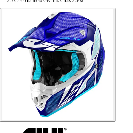
/
Casco da moto Givi Int. Cross 22r06