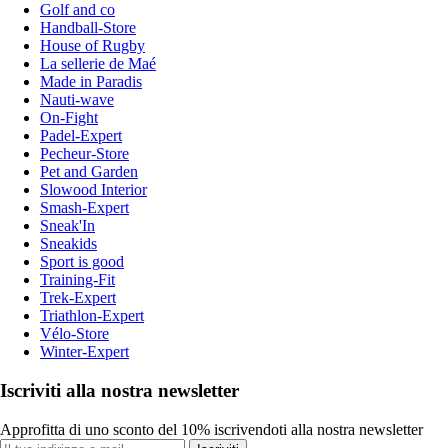
Golf and co
Handball-Store
House of Rugby
La sellerie de Maé
Made in Paradis
Nauti-wave
On-Fight
Padel-Expert
Pecheur-Store
Pet and Garden
Slowood Interior
Smash-Expert
Sneak'In
Sneakids
Sport is good
Training-Fit
Trek-Expert
Triathlon-Expert
Vélo-Store
Winter-Expert
Iscriviti alla nostra newsletter
Approfitta di uno sconto del 10% iscrivendoti alla nostra newsletter