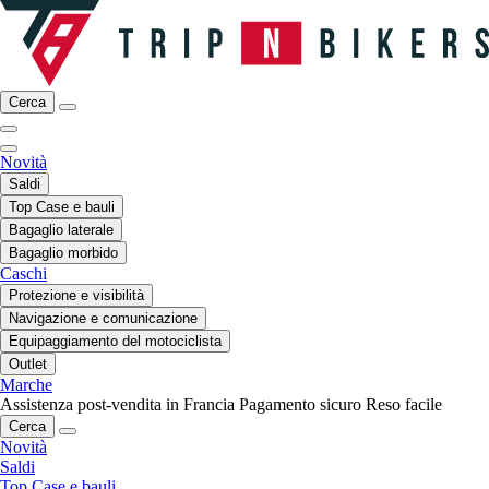
Cerca
Novità
Saldi
Top Case e bauli
Bagaglio laterale
Bagaglio morbido
Caschi
Protezione e visibilità
Navigazione e comunicazione
Equipaggiamento del motociclista
Outlet
Marche
Assistenza post-vendita in Francia
Pagamento sicuro
Reso facile
Cerca
Novità
Saldi
Top Case e bauli