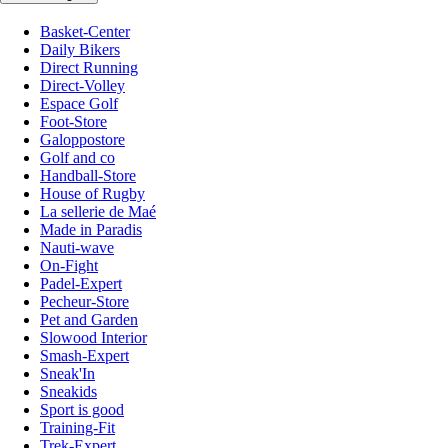
Basket-Center
Daily Bikers
Direct Running
Direct-Volley
Espace Golf
Foot-Store
Galoppostore
Golf and co
Handball-Store
House of Rugby
La sellerie de Maé
Made in Paradis
Nauti-wave
On-Fight
Padel-Expert
Pecheur-Store
Pet and Garden
Slowood Interior
Smash-Expert
Sneak'In
Sneakids
Sport is good
Training-Fit
Trek-Expert