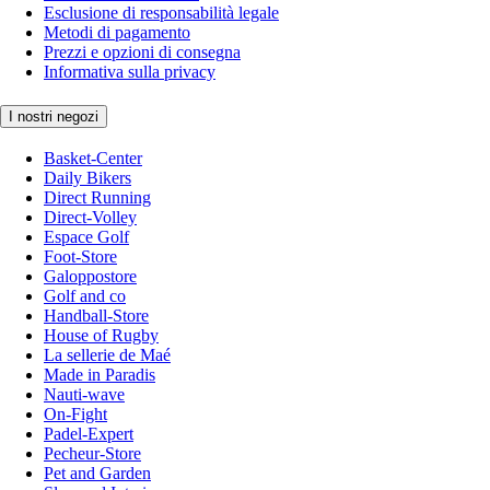
Esclusione di responsabilità legale
Metodi di pagamento
Prezzi e opzioni di consegna
Informativa sulla privacy
I nostri negozi
Basket-Center
Daily Bikers
Direct Running
Direct-Volley
Espace Golf
Foot-Store
Galoppostore
Golf and co
Handball-Store
House of Rugby
La sellerie de Maé
Made in Paradis
Nauti-wave
On-Fight
Padel-Expert
Pecheur-Store
Pet and Garden