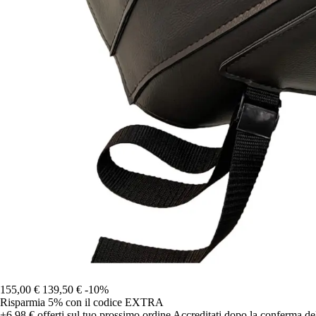
155,00 €
139,50 €
-10%
Risparmia 5%
con il codice
EXTRA
+6,98 €
offerti sul tuo prossimo ordine
Accreditati dopo la conferma de