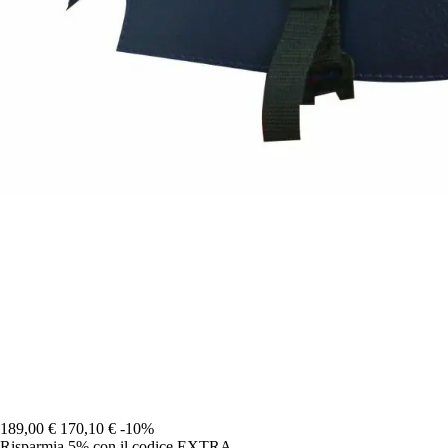
189,00 €
170,10 €
-10%
Risparmia 5%
con il codice
EXTRA