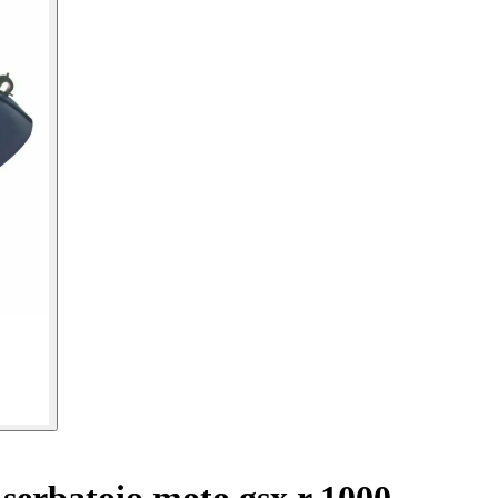
serbatoio moto gsx r 1000