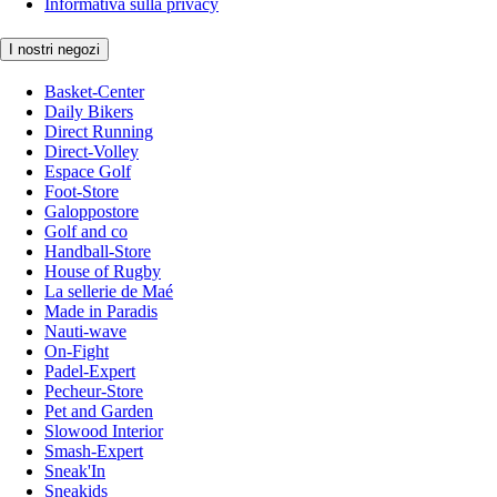
Informativa sulla privacy
I nostri negozi
Basket-Center
Daily Bikers
Direct Running
Direct-Volley
Espace Golf
Foot-Store
Galoppostore
Golf and co
Handball-Store
House of Rugby
La sellerie de Maé
Made in Paradis
Nauti-wave
On-Fight
Padel-Expert
Pecheur-Store
Pet and Garden
Slowood Interior
Smash-Expert
Sneak'In
Sneakids