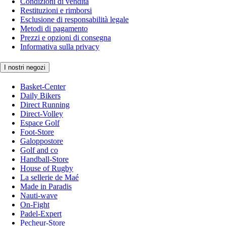
Condizioni di vendita
Restituzioni e rimborsi
Esclusione di responsabilità legale
Metodi di pagamento
Prezzi e opzioni di consegna
Informativa sulla privacy
I nostri negozi
Basket-Center
Daily Bikers
Direct Running
Direct-Volley
Espace Golf
Foot-Store
Galoppostore
Golf and co
Handball-Store
House of Rugby
La sellerie de Maé
Made in Paradis
Nauti-wave
On-Fight
Padel-Expert
Pecheur-Store