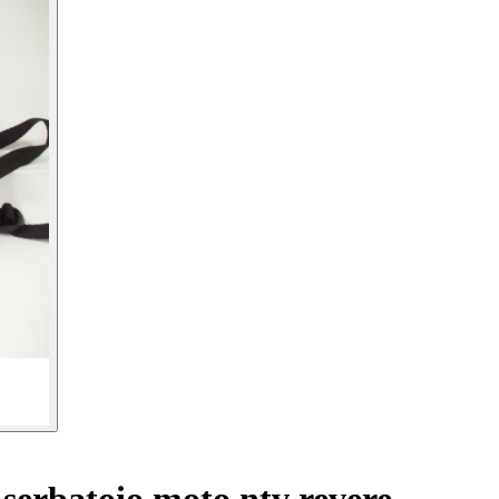
serbatoio moto ntv revere