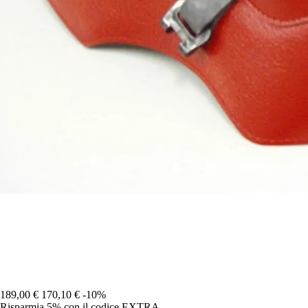
189,00 €
170,10 €
-10%
Risparmia 5%
con il codice
EXTRA