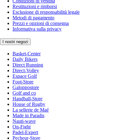
Condizioni di vendita
Restituzioni e rimborsi
Esclusione di responsabilità legale
Metodi di pagamento
Prezzi e opzioni di consegna
Informativa sulla privacy
I nostri negozi
Basket-Center
Daily Bikers
Direct Running
Direct-Volley
Espace Golf
Foot-Store
Galoppostore
Golf and co
Handball-Store
House of Rugby
La sellerie de Maé
Made in Paradis
Nauti-wave
On-Fight
Padel-Expert
Pecheur-Store